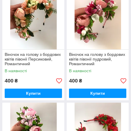
Віночок на голову з бордових
Віночок на голову з бордових
квітів півонії Персиковий,
квітів півонії пудровий,
Романтичний
Романтичний
В наявності
В наявності
400
400
₴
₴
Купити
Купити