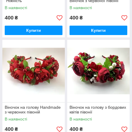
"Ніжність"
Віночок з червоної півонії
В наявності
В наявності
400
400
₴
₴
Купити
Купити
Віночок на голову Handmade
Віночок на голову з бордових
з червоних півоній
квітів півонії
В наявності
В наявності
400
400
₴
₴