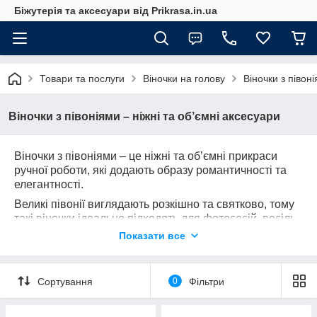
Біжутерія та аксесуари від Prikrasa.in.ua
Товари та послуги
Віночки на голову
Віночки з півон
Віночки з півоніями – ніжні та об’ємні аксесуари
Віночки з півоніями – це ніжні та об’ємні прикраси
ручної роботи, які додають образу романтичності та
елегантності.
Великі півонії виглядають розкішно та святково, тому
такі віночки ідеально підходять для фотосесій, весіль,
святкових заходів чи українського народного вбрання.
Показати все
Завдяки зручному обручу вони легко тримаються на
голові та створюють гармонійний і вишуканий акцент у
вашому стилі.
Сортування
0
Фільтри