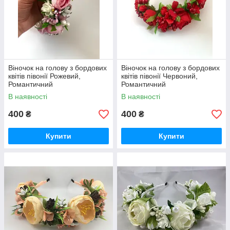
Віночок на голову з бордових
Віночок на голову з бордових
квітів півонії Рожевий,
квітів півонії Червоний,
Романтичний
Романтичний
В наявності
В наявності
400
400
₴
₴
Купити
Купити