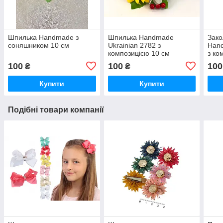
Шпилька Handmade з
Шпилька Handmade
Зако
соняшником 10 см
Ukrainian 2782 з
Hand
композицією 10 см
з ко
100
100
100
₴
₴
Купити
Купити
Подібні товари компанії