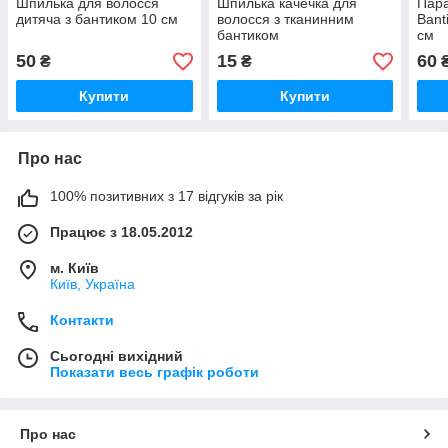
Шпилька для волосся
Шпилька качечка для
Пара
дитяча з бантиком 10 см
волосся з тканинним
Bant
бантиком
см
50
15
60
₴
₴
₴
Купити
Купити
Про нас
100% позитивних з 17 відгуків за рік
Працює з 18.05.2012
м. Київ
Київ, Україна
Контакти
Сьогодні вихідний
Показати весь графік роботи
Про нас