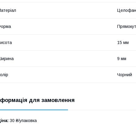
атеріал
Целофа
Форма
Прямоку
исота
15 мм
Ширина
9 мм
олір
Чорний
нформація для замовлення
іна:
30 ₴/упаковка