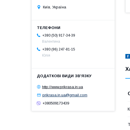
Київ, Україна
+380 (50) 917-34-39
Валентина
+380 (96) 247-81-15
Юлія
Х
http://www.prikrasa.in.ua
prikrasa.in.ua@gmail.com
+380509173439
К
Т