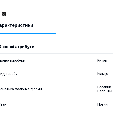
арактеристики
Основні атрибути
раїна виробник
Китай
ид виробу
Кільце
Рослини,
ематика малюнка/форми
Валентин
Стан
Новий