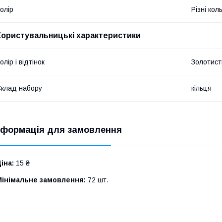
олір
Різні кол
Користувальницькі характеристики
олір і відтінок
Золотист
клад набору
кільця
нформація для замовлення
іна:
15 ₴
Мінімальне замовлення:
72 шт.