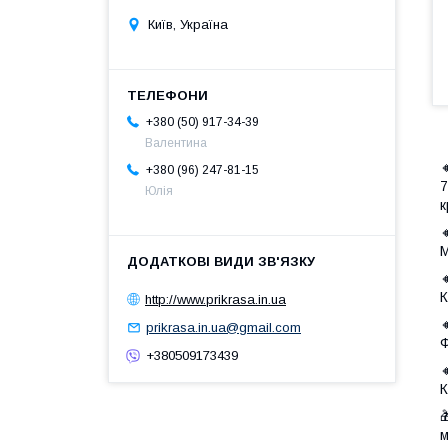
Київ, Україна
+380 (50) 917-34-39
Валентина
+380 (96) 247-81-15
7
Юлія
к
М
К
http://www.prikrasa.in.ua
prikrasa.in.ua@gmail.com
Ф
+380509173439
К

м