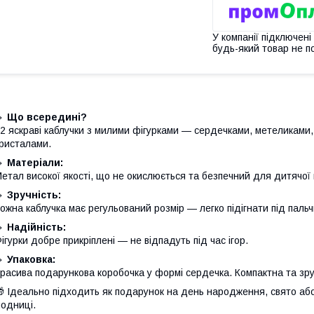
У компанії підключені
будь-який товар не п
🔸
Що всередині?
2 яскраві каблучки з милими фігурками — сердечками, метеликами,
ристалами.
🔸
Матеріали:
етал високої якості, що не окислюється та безпечний для дитячої 
🔸
Зручність:
ожна каблучка має регульований розмір — легко підігнати під пальч
🔸
Надійність:
ігурки добре прикріплені — не відпадуть під час ігор.
🔸
Упаковка:
расива подарункова коробочка у формі сердечка. Компактна та зру
 Ідеально підходить як подарунок на день народження, свято аб
одниці.