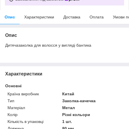
Опис
Характеристики
Доставка
Оплата
Умови п
Опис
Дитячазаколка для волосся у вигляді бантика
Характеристики
Основні
Країна виробник
Китай
Тип
Заколка-качечка
Матеріал
Метал
Колір
Різні кольори
Кількість в упаковці
1 шт.
Довжина
80 мм