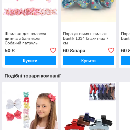
Шпилька для волосся
Пара дитячих шпильок
Пара
дитяча з бантиком
Bantik 1334 блакитних 7
Bant
Собачий патруль
см
50
60
60
₴
₴/пара
₴
Купити
Купити
Подібні товари компанії