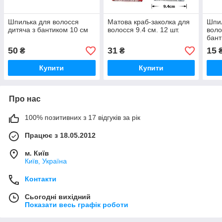
Шпилька для волосся
Матова краб-заколка для
Шпил
дитяча з бантиком 10 см
волосся 9.4 см. 12 шт.
воло
бан
50
31
15
₴
₴
Купити
Купити
Про нас
100% позитивних з 17 відгуків за рік
Працює з 18.05.2012
м. Київ
Київ, Україна
Контакти
Сьогодні вихідний
Показати весь графік роботи